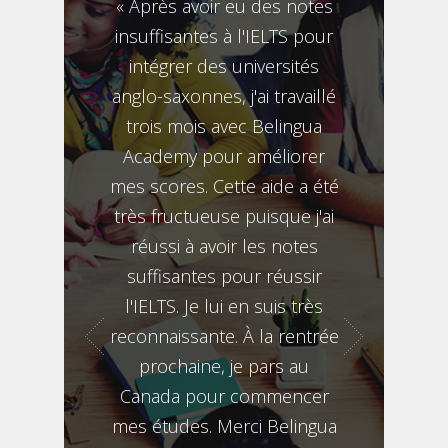
« Après avoir eu des notes
« J'ai dû a
insuffisantes à l'IELTS pour
scolarité
intégrer des universités
examens pou
anglo-saxonnes, j'ai travaillé
mon projet 
trois mois avec Belingua
supérieures. 
Academy pour améliorer
les 3 Cer
mes scores. Cette aide a été
Cambridge et
très fructueuse puisque j'ai
mes concours
réussi à avoir les notes
les gran
suffisantes pour réussir
d'ingénieur, 
l'IELTS. Je lui en suis très
prêt pour fai
reconnaissante. À la rentrée
dans cette ma
prochaine, je pars au
suis prêt 
Canada pour commencer
Belingua A
mes études. Merci Belingua
quitté l’ét