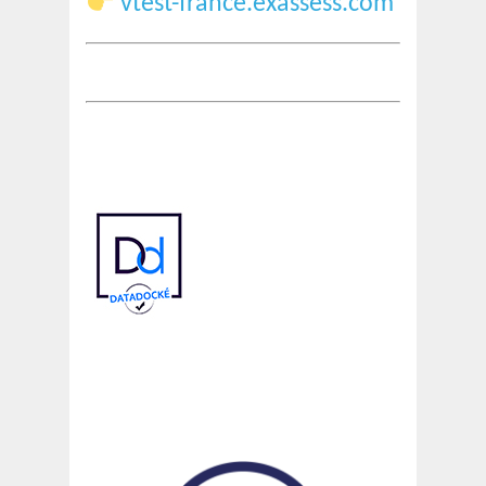
vtest-france.exassess.com