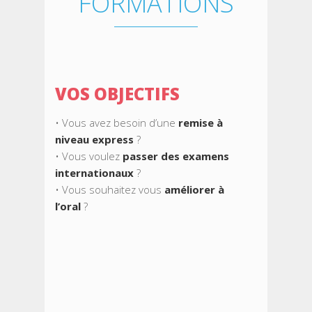
FORMATIONS
moi. Je 
seulement ai
mais aussi e
de consolid
VOS OBJECTIFS
et de m’ass
note au b
• Vous avez besoin d’une
remise à
conseill
niveau express
?
vivement ce
• Vous voulez
passer des examens
internationaux
?
formati
• Vous souhaitez vous
améliorer à
professio
l’oral
?
excel
,
Victor
actu
année de cla
et récemment