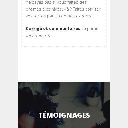
ne savez pas si vous faites des
progrès à ce niveau-là ? Faites corriger
vos textes par un de nos experts !
Corrigé et commentaires :
à partir
de 25 euros
TÉMOIGNAGES